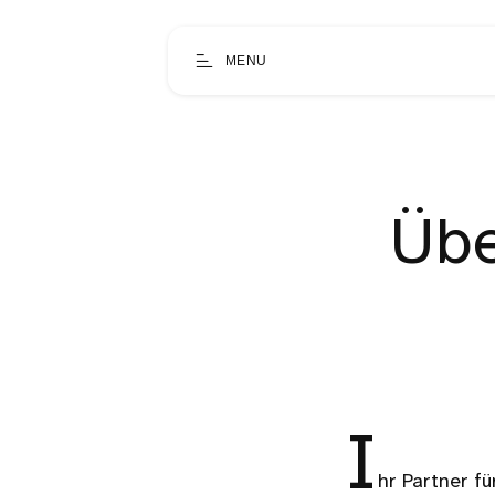
MENU
Übe
I
hr Partner f