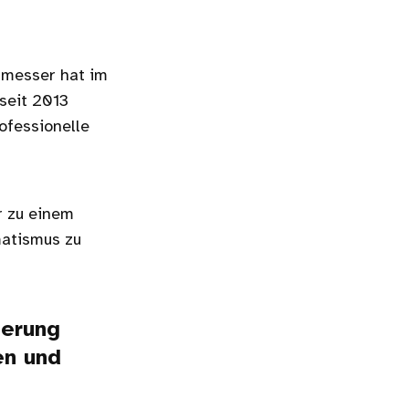
nmesser hat im
seit 2013
ofessionelle
r zu einem
matismus zu
terung
en und