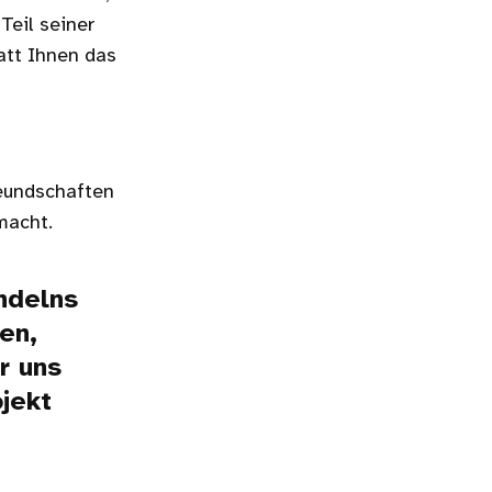
Teil seiner
att Ihnen das
reundschaften
macht.
ndelns
en,
r uns
jekt