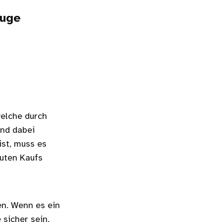
euge
welche durch
nd dabei
ist, muss es
guten Kaufs
n. Wenn es ein
 sicher sein,