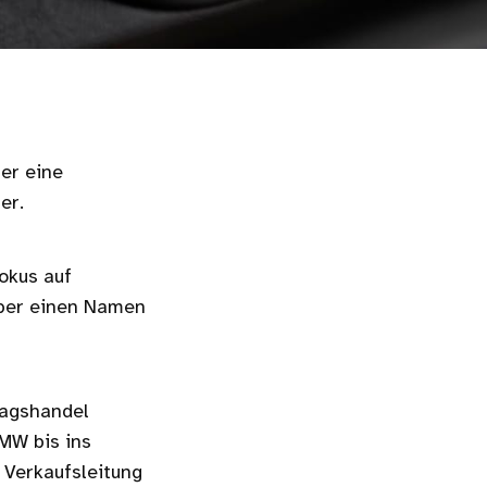
er eine
er.
Fokus auf
iber einen Namen
ragshandel
MW bis ins
 Verkaufsleitung