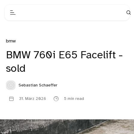
bmw
BMW 760i E65 Facelift -
sold
Sebastian Schaeffer
31. März 2026
5 min read